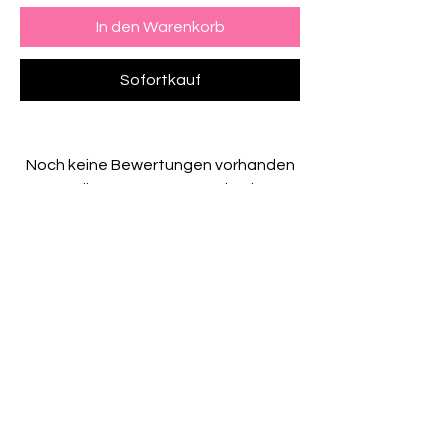
In den Warenkorb
Sofortkauf
Noch keine Bewertungen vorhanden
Jetzt die erste Bewertung abgeben.
Bewertung abgeben
GBP (£)