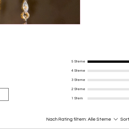
- Water safe 💧
working days. If you 
- Hypoallergenic
this option at checko
- Tarnish Free, Nick
5 Sterne
4 Sterne
3 Sterne
2 Sterne
1 Stern
Nach Rating filtern:
Alle Sterne
Sort