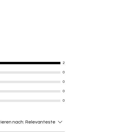
would like tracking, please click
ut.
el & Lead Free
2
0
0
0
0
ieren nach:
Relevanteste