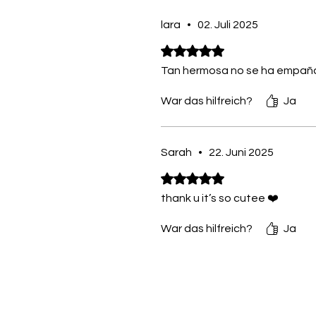
lara
•
02. Juli 2025
Mit 5 von 5 Sternen bewertet.
Tan hermosa no se ha empa
War das hilfreich?
Ja
Sarah
•
22. Juni 2025
Mit 5 von 5 Sternen bewertet.
thank u it’s so cutee ❤️
War das hilfreich?
Ja