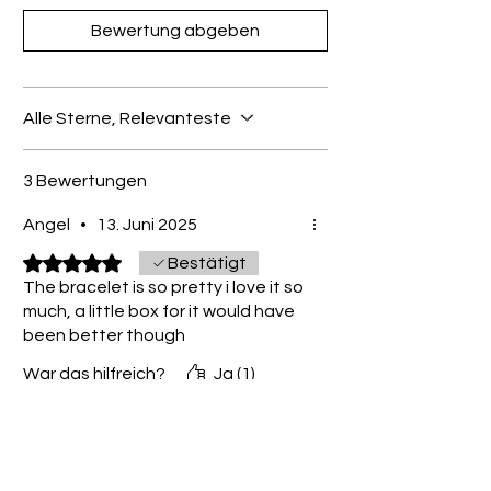
Bewertung abgeben
Alle Sterne, Relevanteste
3 Bewertungen
Angel
•
13. Juni 2025
Mit 5 von 5 Sternen bewertet.
Bestätigt
The bracelet is so pretty i love it so
much, a little box for it would have
been better though
War das hilfreich?
Ja (1)
Yaz🥰💖
•
15. Okt. 2024
Mit 5 von 5 Sternen bewertet.