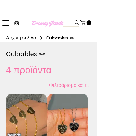
SHIPPING WORLDWIDE
Αρχική σελίδα
Culpables 🪢
Culpables 🪢
4 προϊόντα
Φιλτράρισμα και ταξινόμηση