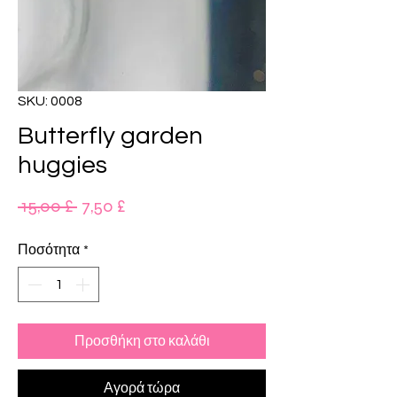
SKU: 0008
Butterfly garden
huggies
Κανονική
Τιμή
 15,00 £ 
7,50 £
τιμή
Έκπτωσης
Ποσότητα
*
Προσθήκη στο καλάθι
Αγορά τώρα