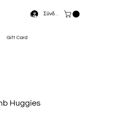
Σύνδεση
Gift Card
mb Huggies
κή
ιμή
κπτωσης