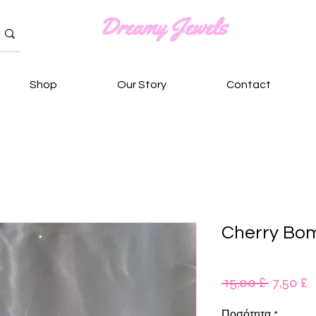
Shop
Our Story
Contact
Cherry Bo
Κανονι
Τ
 15,00 £ 
7,50 £
τιμή
Έ
Ποσότητα
*