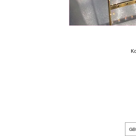
Κο
GBP