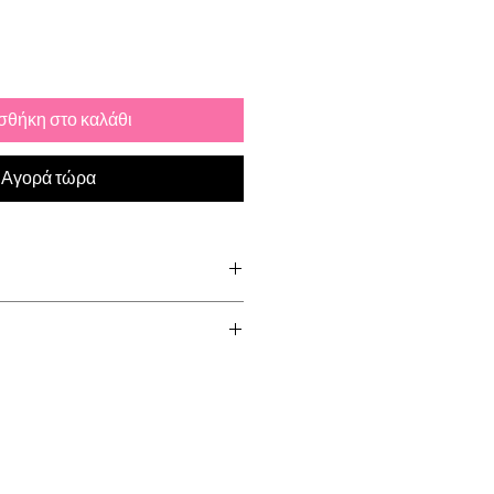
θήκη στο καλάθι
Αγορά τώρα
b huggies with our cherry ring!
racked via Royal Mail. Please allow
der to be processed and shipped
 2-3 working days. Tracking number
as order is shipped. International
ys.