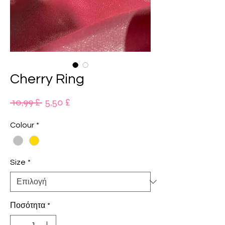
Cherry Ring
Κανονική
Τιμή
 10,99 £ 
5,50 £
τιμή
Έκπτωσης
Colour
*
Size
*
Ποσότητα
*