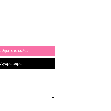
κπτωσης
θήκη στο καλάθι
Αγορά τώρα
tainless Steel
d via Royal Mail. Please allow up
el & Lead Free