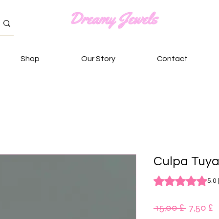
Shop
Our Story
Contact
Culpa Tuya
Rating is 5.0 out o
5.0 
Κανονι
Τ
 15,00 £ 
7,50 £