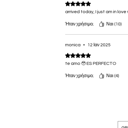
Βαθμολογήθηκε με 5 από 5 αστ
arrived today, I just am in love 
Ήταν χρήσιμο;
Ναι (10)
monica
•
12 Ιαν 2025
Βαθμολογήθηκε με 5 από 5 αστ
te amo 🥹 ES PERFECTO
Ήταν χρήσιμο;
Ναι (4)
GBP