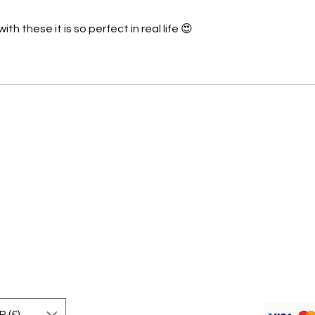
έρια.
with these it is so perfect in real life 😍
έρια.
 (£)