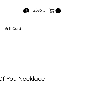
Σύνδεση
Gift Card
Of You Necklace
ή
μή
κπτωσης