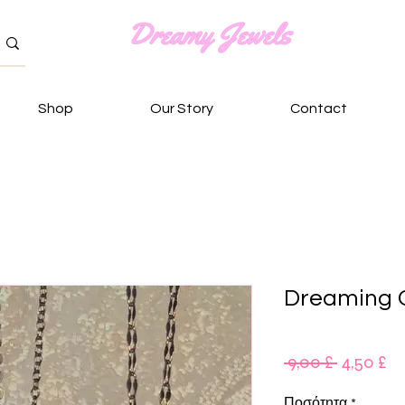
Shop
Our Story
Contact
Dreaming 
Κανονικ
Τι
 9,00 £ 
4,50 £
τιμή
Έ
Ποσότητα
*