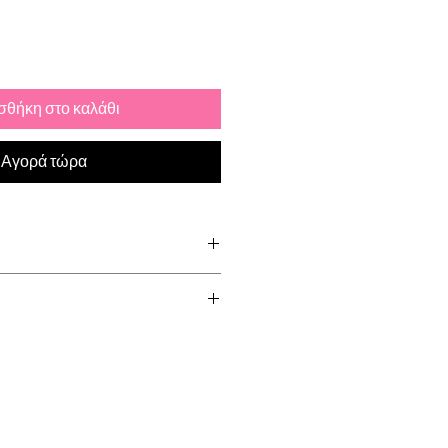
θήκη στο καλάθι
Αγορά τώρα
tainless Steel
d via Royal Mail. Please allow up
order to be shipped. All UK orders
s . Will arrive within 1-3 working
hipping will arrive within 10-20
would like tracking, please click
ut.