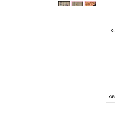
Κο
GBP