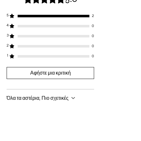
within 10-20 working days. If you would like
tracking, please click this option at
5
2
checkout.
4
0
3
0
2
0
1
0
Αφήστε μια κριτική
Όλα τα αστέρια, Πιο σχετικές
2 Κριτικές
Morena
•
15 Φεβ 2025
Βαθμολογήθηκε με 5 από 5 αστέρια.