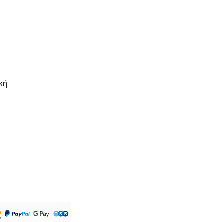
hipping will arrive within 10-20
would like tracking, please click
ut .
κή.