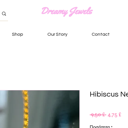
Shop
Our Story
Contact
Hibiscus N
Κανονικ
Τι
 9,50 £ 
4,75 £
τιμή
Έκ
Ποσότητα
*