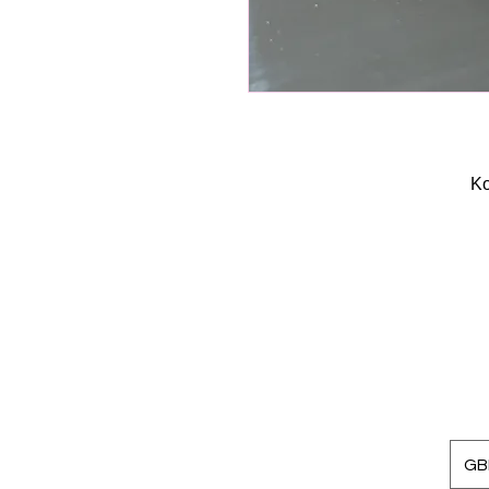
Κο
GBP