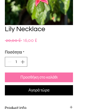
Lily Necklace
Κανονική
Τιμή
 20,00 £ 
16,00 £
τιμή
Έκπτωσης
Ποσότητα
*
Προσθήκη στο καλάθι
Αγορά τώρα
Product Info