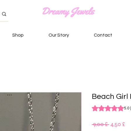
Shop
Our Story
Contact
Beach Girl
Rating is 5.0 out o
5.0 
Κανονικ
Τι
 9,00 £ 
4,50 £