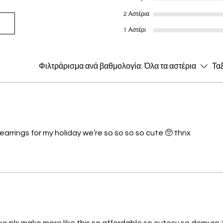
2 Αστέρια
1 Αστέρι
Φιλτράρισμα ανά βαθμολογία:
Όλα τα αστέρια
Τα
έρια.
arrings for my holiday we’re so so so so cute 🥺 thnx
έρια.