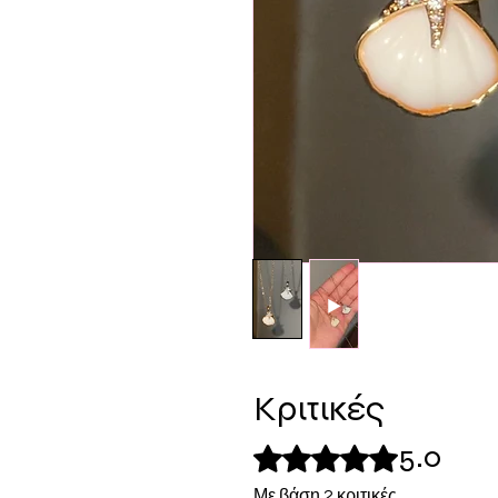
Κριτικές
5.0
Βαθμολογήθηκε με 5 από 5 αστ
Με βάση 2 κριτικές