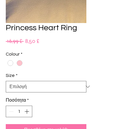
Princess Heart Ring
Κανονική
Τιμή
 16,99 £ 
8,50 £
τιμή
Έκπτωσης
Colour
*
Size
*
Ποσότητα
*