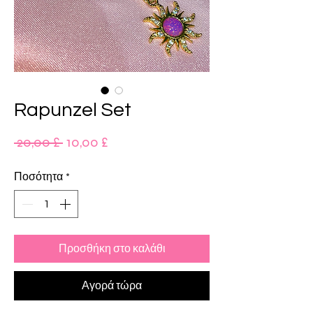
Rapunzel Set
Κανονική
Τιμή
 20,00 £ 
10,00 £
τιμή
Έκπτωσης
Ποσότητα
*
Προσθήκη στο καλάθι
Αγορά τώρα