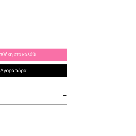
θήκη στο καλάθι
Αγορά τώρα
tainless Steel
d via Royal Mail. Please allow up
el & Lead Free
order to be shipped. All UK orders