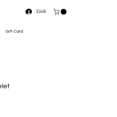
Σύνδεση
Gift Card
let
κή
ιμή
κπτωσης