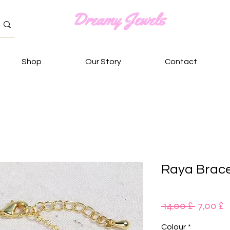
Shop
Our Story
Contact
Raya Brace
Κανονι
Τ
 14,00 £ 
7,00 £
τιμή
Έ
Colour
*