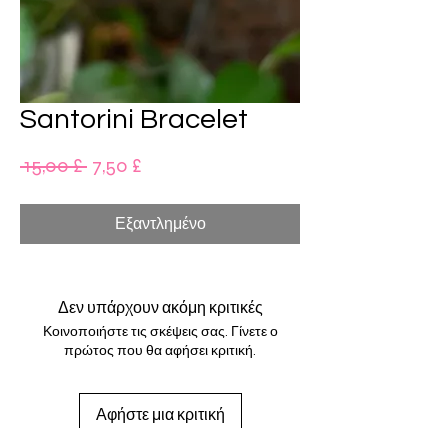
Santorini Bracelet
Κανονική
Τιμή
 15,00 £ 
7,50 £
τιμή
Έκπτωσης
Εξαντλημένο
Δεν υπάρχουν ακόμη κριτικές
Κοινοποιήστε τις σκέψεις σας. Γίνετε ο
πρώτος που θα αφήσει κριτική.
Αφήστε μια κριτική