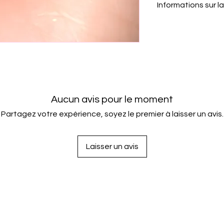
Informations sur la
-Hypoallergénique
-Sans danger pour l'
Toutes les commande
Veuillez prévoir jusq
votre commande. T
Royaume-Uni sont e
délai de livraison es
internationaux sont l
Pour le suivi, veuille
paiement.
Aucun avis pour le moment
Partagez votre expérience, soyez le premier à laisser un avis.
Laisser un avis