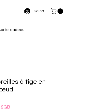
Se connecter
Carte-cadeau
reilles à tige en
nœud
Prix
0 £GB