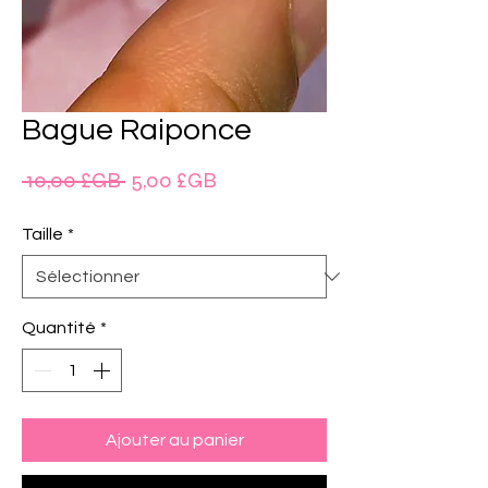
Bague Raiponce
Prix
Prix
 10,00 £GB 
5,00 £GB
original
promotionnel
Taille
*
Quantité
*
Ajouter au panier