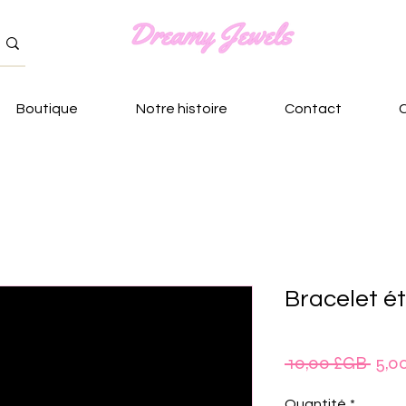
Boutique
Notre histoire
Contact
Bracelet ét
Prix
 10,00 £GB 
5,0
origi
Quantité
*