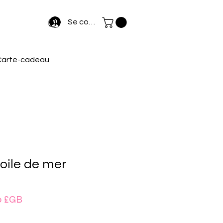
Se connecter
Carte-cadeau
oile de mer
Prix
0 £GB
nal
promotionnel