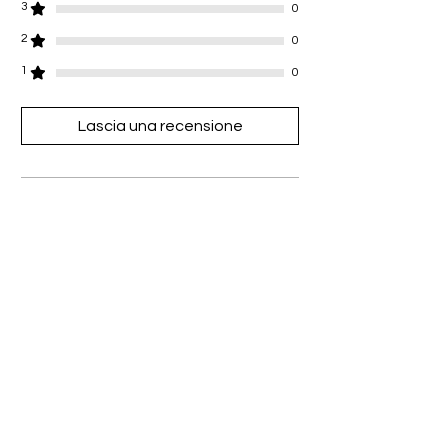
3
0
2
0
1
0
Lascia una recensione
Tutte le stelle, Più pertinenti
1 recensione
Leslii
•
23 nov 2024
Valutazione 5 stelle su 5.
first time buying jewelry from here &
I LUV IT ALL!! such high quality
thank you😊🥰
È stata utile?
Sì