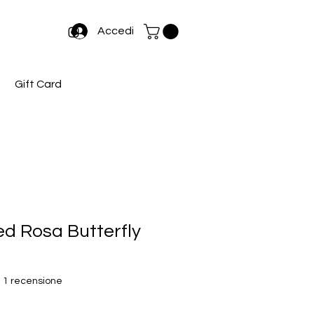
Accedi
Gift Card
ed Rosa Butterfly
ensione, la valutazione è 5.0 su cinque stelle
 | 1 recensione