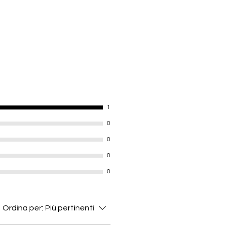
d via Royal Mail. Please allow up
lery take around 1 week to be
order to be shipped. All UK orders
s . Will arrive within 1-3 working
hipping will arrive within 10-20
would like tracking, please click
ut.
1
0
0
0
0
Ordina per:
Più pertinenti