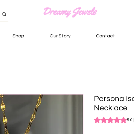
Shop
Our Story
Contact
Personalis
Necklace
Sulla base di 1 rec
5.0