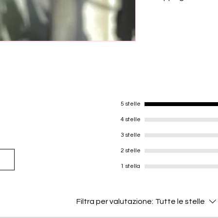
- Watersafe 💧
All orders are shippe
* Personalised jewel
to 24 hours for your 
shipped*
are shipped first clas
days. International s
working days. If you 
this option at checko
5 stelle
4 stelle
3 stelle
2 stelle
1 stella
Filtra per valutazione:
Tutte le stelle