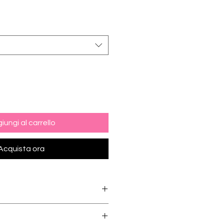
rezzo
contato
iungi al carrello
Acquista ora
ainless steel