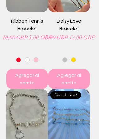
Ribbon Tennis
Daisy Love
Bracelet
Bracelet
Precio
Precio de oferta
Precio
Precio de oferta
5,00 GBP
12,00 GBP
10,00 GBP
15,00 GBP
Agregar al
Agregar al
carrito
carrito
New Arrival