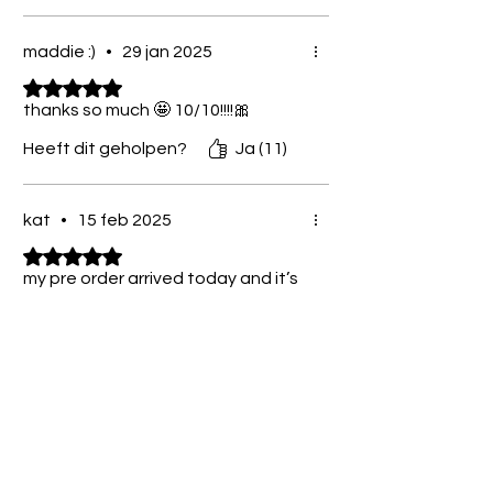
maddie :)
•
29 jan 2025
Beoordeeld met 5 uit 5 sterren.
thanks so much 🤩 10/10!!!!🎀
Heeft dit geholpen?
Ja (11)
kat
•
15 feb 2025
Beoordeeld met 5 uit 5 sterren.
my pre order arrived today and it’s
so beautiful 😍 my new fave brand!
once it was shipped it lit arrived
the next day so omg ty
Heeft dit geholpen?
Ja (4)
jennet
•
19 feb 2025