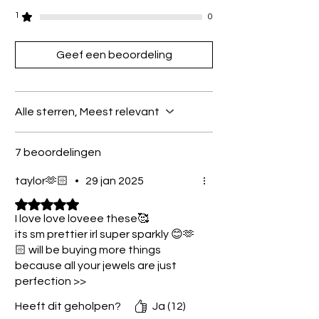
1
0
Geef een beoordeling
Alle sterren, Meest relevant
7 beoordelingen
taylor🫶🏻
•
29 jan 2025
Beoordeeld met 5 uit 5 sterren.
I love love loveee these🥰
its sm prettier irl super sparkly 😊🫶
🏻 will be buying more things
because all your jewels are just
perfection >>
Heeft dit geholpen?
Ja (12)