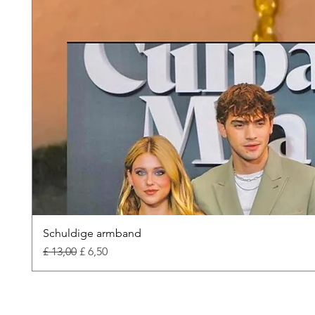
Schuldige armband
Normale prijs
Verkoopprijs
£ 13,00
£ 6,50