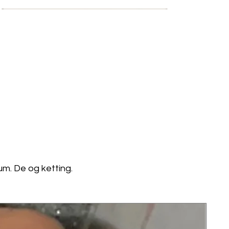
Bestseller
Bestseller
Bestseller
um. De og ketting.