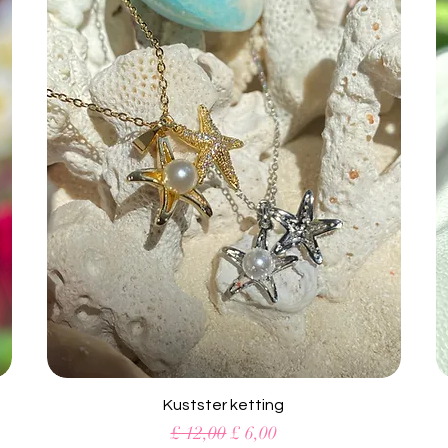
Snel overzicht
Kustster ketting
Normale prijs
Verkoopprijs
£ 12,00
£ 6,00