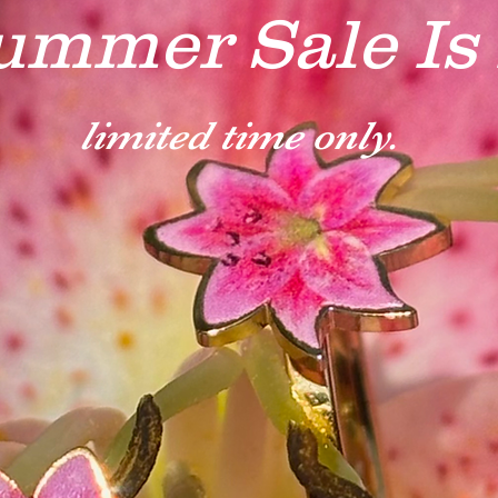
ummer Sale Is
limited time only.