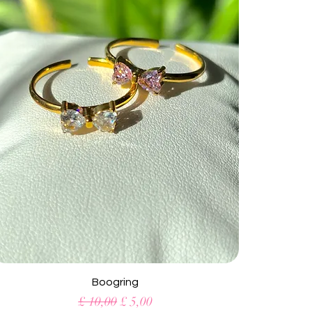
Snel overzicht
Boogring
Normale prijs
Verkoopprijs
£ 10,00
£ 5,00