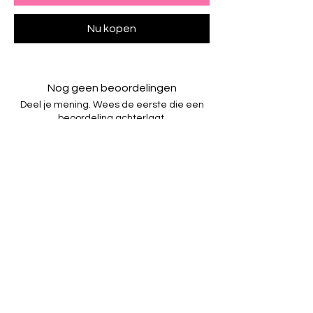
Nu kopen
Nog geen beoordelingen
Deel je mening. Wees de eerste die een
beoordeling achterlaat.
Geef een beoordeling
GBP (£)