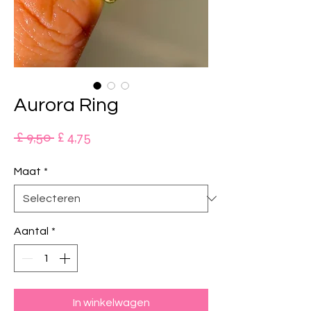
Aurora Ring
Normale
Verkoopprijs
 £ 9,50 
£ 4,75
prijs
Maat
*
Aantal
*
In winkelwagen