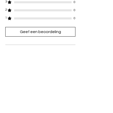
3
0
2
0
1
0
Geef een beoordeling
Alle sterren, Meest relevant
1 beoordeling
Leslii
•
23 nov 2024
Beoordeeld met 5 uit 5 sterren.
first time buying jewelry from here &
I LUV IT ALL!! such high quality
thank you😊🥰
Heeft dit geholpen?
Ja