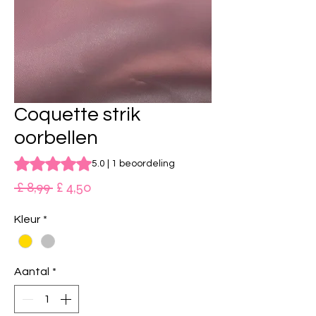
Coquette strik
oorbellen
Waardering is 5.0 op vijf sterren op basis van 1 beoordeling
5.0 | 1 beoordeling
Normale
Verkoopprijs
 £ 8,99 
£ 4,50
prijs
Kleur
*
Aantal
*