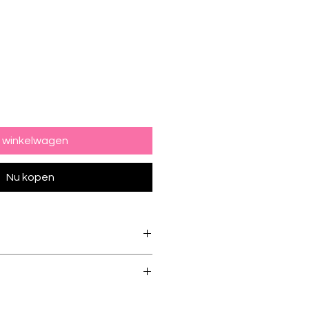
n winkelwagen
Nu kopen
ing + Stainless Steel
d via Royal Mail. Please allow up
el & Lead Free