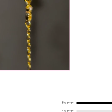
to 24 hours for your 
are shipped first clas
days. International s
working days. If you 
this option at checko
5 sterren
4 sterren