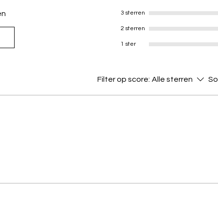
en
3 sterren
2 sterren
1 ster
Filter op score:
Alle sterren
So