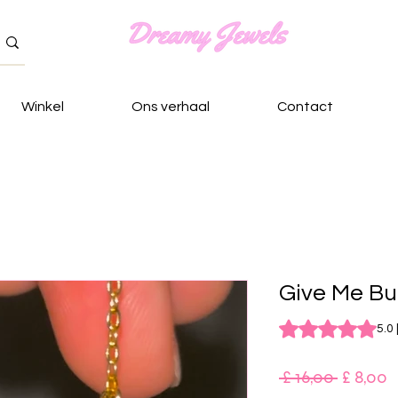
Winkel
Ons verhaal
Contact
Give Me But
Waardering is 5.0 o
5.0
Normal
V
 £ 16,00 
£ 8,00