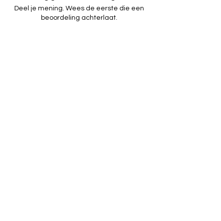
verwerkt en verzonden. Verzending duurt
Deel je mening. Wees de eerste die een
2-3 werkdagen. Trackingnummer wordt
beoordeling achterlaat.
verzonden zodra de bestelling is
verzonden. Internationale bestellingen
arriveren binnen 6-7 werkdagen.
Geef een beoordeling
GBP (£)
©2023 door dreamy jewels
Powered and secured by
Wix