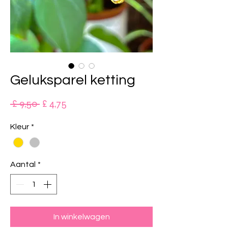
Geluksparel ketting
Normale
Verkoopprijs
 £ 9,50 
£ 4,75
prijs
Kleur
*
Aantal
*
In winkelwagen