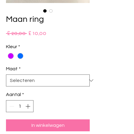
Maan ring
Normale
Verkoopprijs
 £ 20,00 
£ 10,00
prijs
Kleur
*
Maat
*
Aantal
*
In winkelwagen