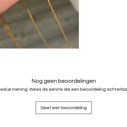
bestellingen in het 
Wordt binnen 1-3 we
verzending wordt b
Als u tracking wilt, kl
afrekenen.
Nog geen beoordelingen
eel je mening. Wees de eerste die een beoordeling achterlaa
Geef een beoordeling