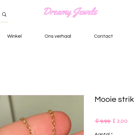
Winkel
Ons verhaal
Contact
Mooie strik
Normale
Ve
 £ 9,99 
£ 2,00
prijs
Aantal
*