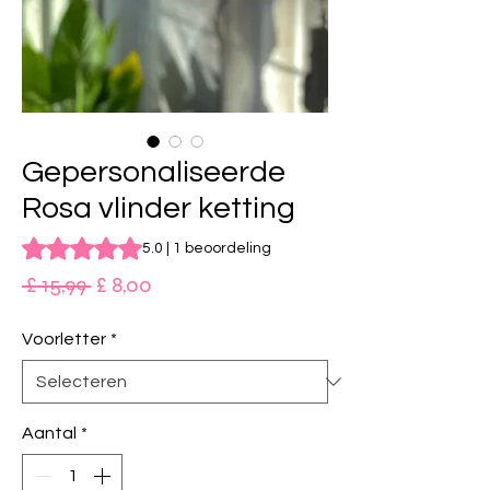
Gepersonaliseerde
Rosa vlinder ketting
Waardering is 5.0 op vijf sterren op basis van 1 beoordeling
5.0 | 1 beoordeling
Normale
Verkoopprijs
 £ 15,99 
£ 8,00
prijs
Voorletter
*
Aantal
*