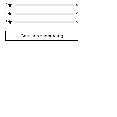
afrekenen.
3
0
2
0
1
0
Geef een beoordeling
Alle sterren, Meest relevant
1 beoordeling
Ems
•
29 sep 2024
Beoordeeld met 5 uit 5 sterren.
bought both of these for summer
and i love them sm!! hasn’t
tarnished and still wear them
everyday 😍x