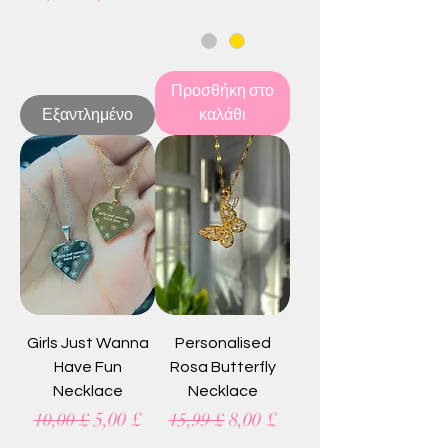
Προσθήκη στο
Εξαντλημένο
καλάθι
Girls Just Wanna
Personalised
Have Fun
Rosa Butterfly
Necklace
Necklace
Κανονική τιμή
Τιμή Έκπτωσης
Κανονική τιμή
Τιμή Έκπτωσης
5,00 £
8,00 £
10,00 £
15,99 £