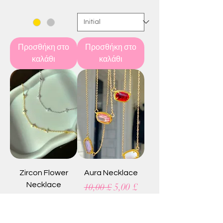
Προσθήκη στο
Προσθήκη στο
καλάθι
καλάθι
Zircon Flower
Aura Necklace
Necklace
Κανονική τιμή
Τιμή Έκπτωσης
5,00 £
10,00 £
Κανονική τιμή
Τιμή Έκπτωσης
5,00 £
10,00 £