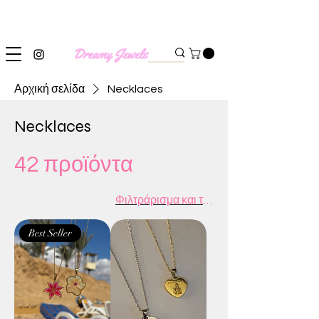
SHIPPING WORLDWIDE
Αρχική σελίδα
Necklaces
Necklaces
42 προϊόντα
Φιλτράρισμα και ταξινόμηση
Best Seller