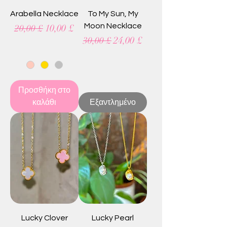
Arabella Necklace
To My Sun, My
Κανονική τιμή
Τιμή Έκπτωσης
Moon Necklace
10,00 £
20,00 £
Κανονική τιμή
Τιμή Έκπτωσης
24,00 £
30,00 £
Προσθήκη στο
καλάθι
Εξαντλημένο
Lucky Clover
Lucky Pearl